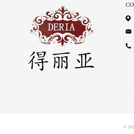
CO
©
202