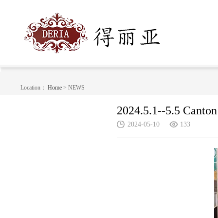
Location：
Home
> NEWS
2024.5.1--5.5 Canton 
2024-05-10
133